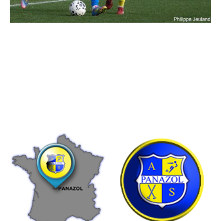
Le club house est ouvert le week-end pendant les match à domicile de la
N3. La restauration et buvette est ouverte également aux horaires de
match.
Heures d'ouverture du secrétariat, stade
de Morpiènas.
Lun
–
Ven
09:00
–
11:30
14:00
–
17:00
Sam
–
Dim
Fermé
Pour venir chez nous...