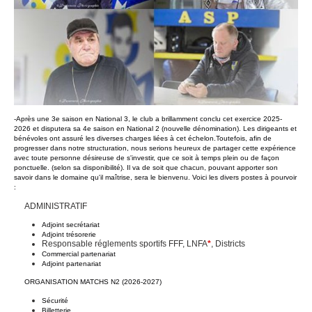
-Après une 3e saison en National 3, le club a brillamment conclu cet exercice 2025-
2026 et disputera sa 4e saison en National 2 (nouvelle dénomination). Les dirigeants et
bénévoles ont assuré les diverses charges liées à cet échelon.Toutefois, afin de
progresser dans notre structuration, nous serions heureux de partager cette expérience
avec toute personne désireuse de s'investir, que ce soit à temps plein ou de façon
ponctuelle. (selon sa disponibilité). Il va de soit que chacun, pouvant apporter son
savoir dans le domaine qu'il maîtrise, sera le bienvenu. Voici les divers postes à pourvoir
:
ADMINISTRATIF
Adjoint secrétariat
Adjoint trésorerie
Responsable réglements sportifs FFF, LNFA
*
, Districts
Commercial partenariat
Adjoint partenariat
ORGANISATION MATCHS N2 (2026-2027)
Sécurité
Billetterie