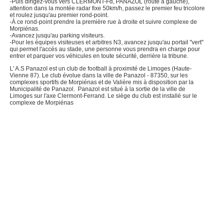
-Puis dirigez-vous vers CLERMONT-Fd, PANAZOL (route à gauche),
attention dans la montée radar fixe 50km/h, passez le premier feu tricolore
et roulez jusqu'au premier rond-point.
-À ce rond-point prendre la première rue à droite et suivre complexe de
Morpiénas.
-Avancez jusqu'au parking visiteurs.
-Pour les équipes visiteuses et arbitres N3, avancez jusqu'au portail "vert"
qui permet l'accés au stade, une personne vous prendra en charge pour
entrer et parquer vos véhicules en toute sécurité, derrière la tribune.
L' A.S Panazol est un club de football à proximité de Limoges (Haute-
Vienne 87). Le club évolue dans la ville de Panazol - 87350, sur les
complexes sportifs de Morpiénas et de Valière mis à disposition par la
Municipalité de Panazol. Panazol est situé à la sortie de la ville de
Limoges sur l'axe Clermont-Ferrand. Le siège du club est installé sur le
complexe de Morpiénas