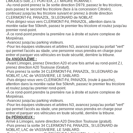
LIMOGES-Sud, Z.I. PONTEIX, Z.I. MAGRE ROMANET.
-Au rond-point prenez la 3e sortie direction D979, passez le feu tricolore,
puis passez le second feu tricolore (face à la concession Citroën),
continuez jusqu'au feu tricolore suivant er prenez à droite direction
CLERMONT-Fd, PANAZOL, St LEONARD de NOBLAT.
-Puis dirigez-vous vers CLERMONT-Fd, PANAZOL, attention dans la
montée radar fixe 50km/h, passez le premier feu tricolore et roulez jusqu'au
premier rond-point.
-À ce rond-point prendre la première rue à droite et suivre complexe de
Morpiénas.
-Avancez jusqu'au parking visiteurs.
-Pour les équipes visiteuses et arbitres N3, avancez jusqu'au portail "vert"
qui permet l'accés au stade, une personne vous prendra en charge pour
entrer et parquer vos véhicules en toute sécurité, derrière la tribune.
De ANGOULÊME :
-Avant Limoges, prenez Direction A20 et une fois arrivé au rond-point Z.I,
prenez direction A20 Toulouse (Gratuit).
-Puis prenez la sortie 34 CLERMONT-Fd, PANAZOL, St LEONARD de
NOBLAT, LAC de VASSIVIERE, LE SABLARD.
-Puis dirigez-vous vers CLERMONT-Fd, PANAZOL (route à gauche),
attention dans la montée radar fixe 50km/h, passez le premier feu tricolore
et roulez jusqu'au premier rond-point.
-À ce rond-point prendre la première rue à droite et suivre complexe de
Morpiénas.
-Avancez jusqu'au parking visiteurs.
-Pour les équipes visiteuses et arbitres N3, avancez jusqu'au portail "vert"
qui permet l'accés au stade, une personne vous prendra en charge pour
entrer et parquer vos véhicules en toute sécurité, derrière la tribune.
De PÉRIGUEUX :
Arrivé à Limoges, suivre direction A20 Direction Toulouse (gratuit).
-Puis prenez la sortie 34 CLERMONT-Fd, PANAZOL, St LEONARD de
NOBLAT, LAC de VASSIVIERE, LE SABLARD.