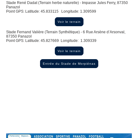
Stade René Dadat (Terrain herbe naturelle) - Impasse Jules Ferry, 87350
Panazol
Point GPS: Latitude: 45.833115 Longitude: 1.309599
Voir le terrain
Stade Fernand Valière (Terrain Synthétique) - 6 Rue Arsène d’Arsonval,
87350 Panazol
Point GPS: Latitude: 45.827669 Longitude: 1.309339
Voir le terrain
Entrée du Stade de Morpiénas
Heure d'ouverture du siège social
Lun
–
Ven
09:00
–
11:30
14:00
–
17:00
Sam
–
Dim
Fermé