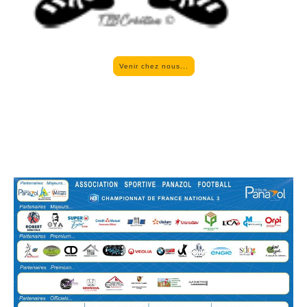
Venir chez nous...
Heure d'ouverture du siège social
Lun
–
Ven
09:00
–
11:30
14:00
–
17:00
Sam
–
Dim
Fermé