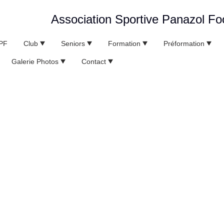
Association Sportive Panazol Foo
SPF
Club
Seniors
Formation
Préformation
Galerie Photos
Contact
Matchs National 3 à domicile