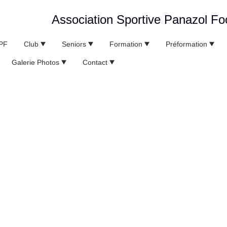
Association Sportive Panazol Foo
SPF
Club
Seniors
Formation
Préformation
Galerie Photos
Contact
Matchs National 3 à domicile